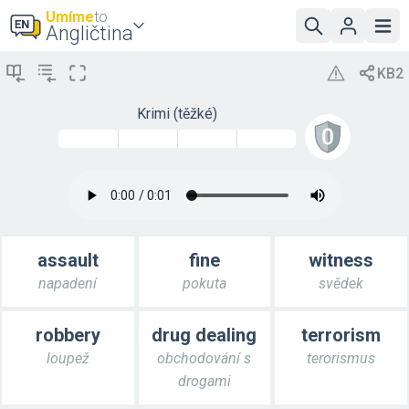
Umíme
to
Angličtina
Krimi (těžké)
assault
fine
witness
napadení
pokuta
svědek
robbery
drug dealing
terrorism
loupež
obchodování s
terorismus
drogami