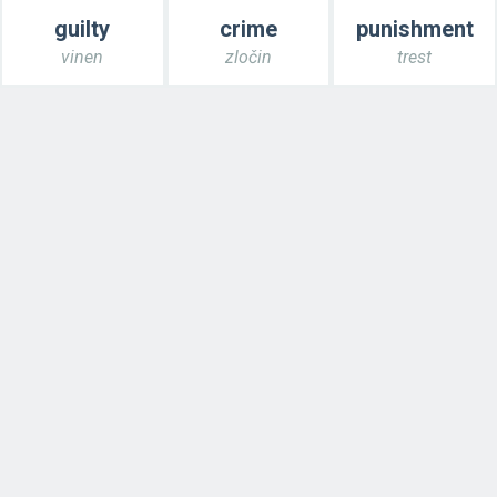
guilty
crime
punishment
vinen
zločin
trest