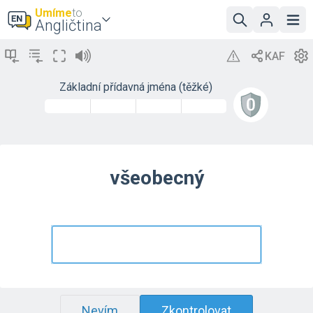
Umíme
to
Angličtina
Základní přídavná jména (těžké)
všeobecný
Nevím
Zkontrolovat