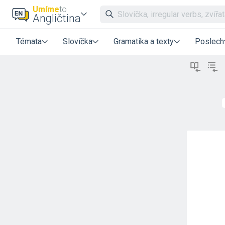
Umíme
to
Angličtina
Témata
Slovíčka
Gramatika a texty
Poslech