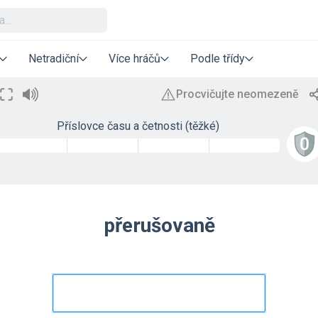
Netradiční
Více hráčů
Podle třídy
Příslovce času a četnosti (těžké)
přerušovaně