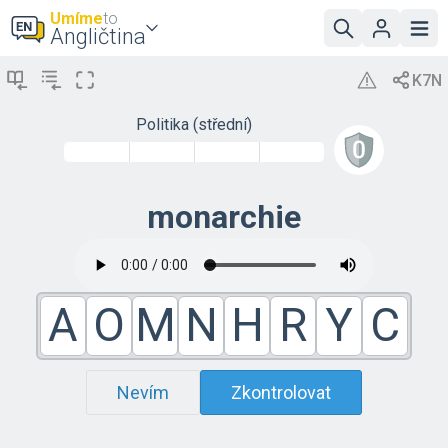
Umíme
to
Angličtina
Politika (střední)
monarchie
A
O
M
N
H
R
Y
C
Nevím
Zkontrolovat