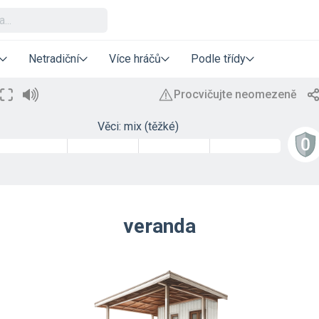
Netradiční
Více hráčů
Podle třídy
Věci: mix (těžké)
veranda