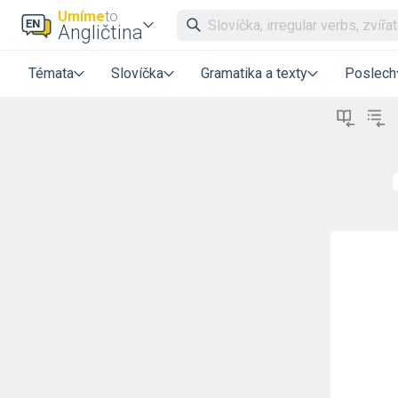
Umíme
to
Angličtina
Témata
Slovíčka
Gramatika a texty
Poslech