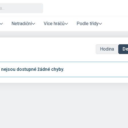
Netradiční
Více hráčů
Podle třídy
Hodina
D
 nejsou dostupné žádné chyby.