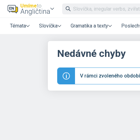
Umíme
to
Angličtina
Témata
Slovíčka
Gramatika a texty
Poslech
Nedávné chyby
V rámci zvoleného období