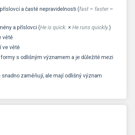
říslovcí a časté nepravidelnosti (
fast
–
faster
–
ény a příslovci (
He is quick.
×
He runs quickly.
)
e větě
í ve větě
ě formy s odlišným významem a je důležité mezi
se snadno zaměňují, ale mají odlišný význam