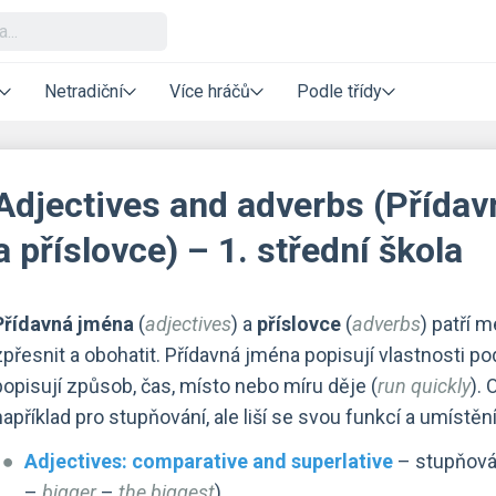
Netradiční
Více hráčů
Podle třídy
Adjectives and adverbs (Přída
a příslovce) – 1. střední škola
Přídavná jména
(
adjectives
) a
příslovce
(
adverbs
) patří m
zpřesnit a obohatit. Přídavná jména popisují vlastnosti p
popisují způsob, čas, místo nebo míru děje (
run quickly
).
například pro stupňování, ale liší se svou funkcí a umístěn
Adjectives: comparative and superlative
– stupňován
–
bigger
–
the biggest
)