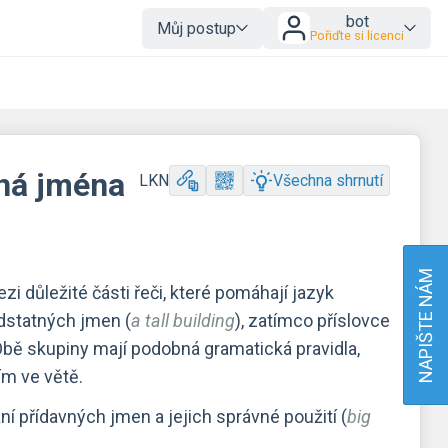
bot
Můj postup
Pořiďte si licenci
vná jména
LKN
Všechna shrnutí
NAPIŠTE NÁM
ezi důležité části řeči, které pomáhají jazyk
odstatných jmen (
a tall building
), zatímco příslovce
 Obě skupiny mají podobná gramatická pravidla,
ím ve větě.
í přídavných jmen a jejich správné použití (
big