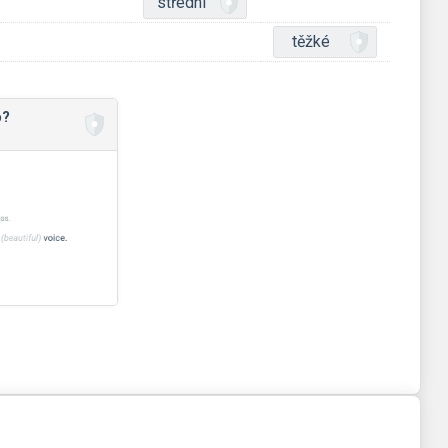
střední
těžké
b?