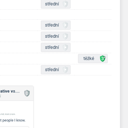
střední
střední
střední
střední
těžké
střední
Adjectives: comparative vs. superlative
í