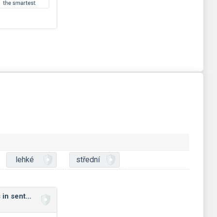
lehké
střední
Position of adverbs in sentences