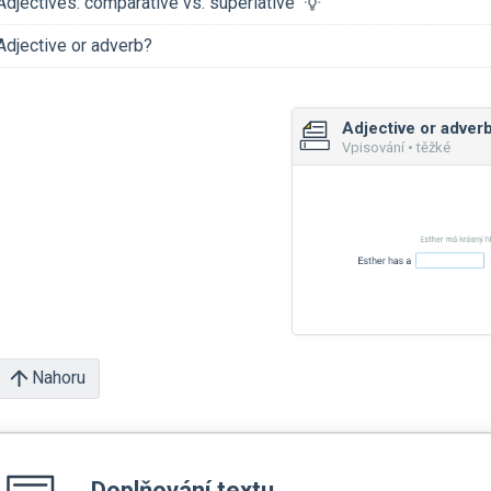
Adjectives: comparative vs. superlative
Adjective or adverb?
Adjective or adver
Vpisování • těžké
Nahoru
Doplňování textu