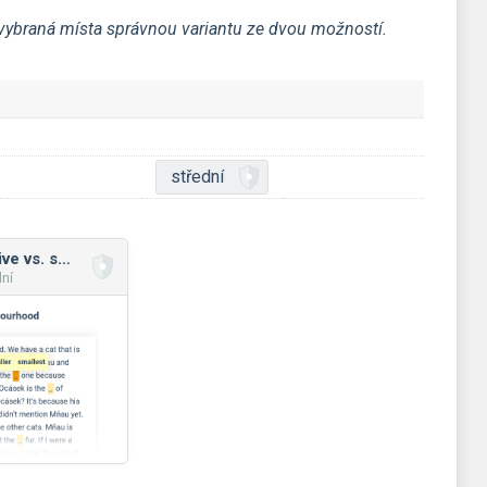
vybraná místa správnou variantu ze dvou možností.
střední
Adverbs: comparative vs. superlative
dní