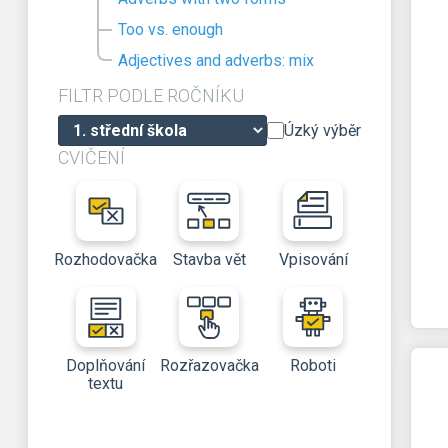
Too vs. enough
Adjectives and adverbs: mix
FILTR PODLE ROČNÍKU
Úzký výběr
CVIČENÍ
Rozhodovačka
Stavba vět
Vpisování
Doplňování
Rozřazovačka
Roboti
textu