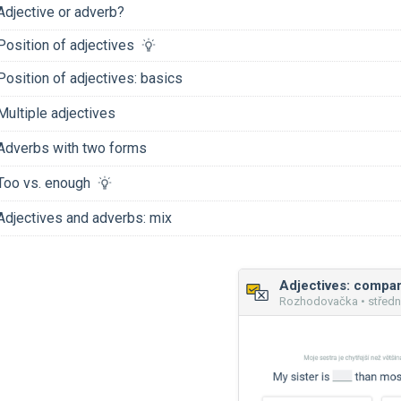
Adjective or adverb?
Position of adjectives
Position of adjectives: basics
Multiple adjectives
Adverbs with two forms
Too vs. enough
Adjectives and adverbs: mix
Rozhodovačka • středn