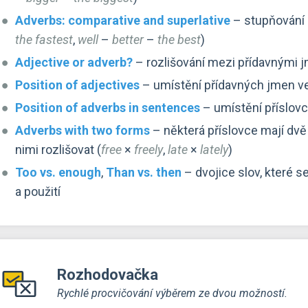
Adverbs: comparative and superlative
– stupňování p
the fastest
,
well
–
better
–
the best
)
Adjective or adverb?
– rozlišování mezi přídavnými jm
Position of adjectives
– umístění přídavných jmen v
Position of adverbs in sentences
– umístění příslovc
Adverbs with two forms
– některá příslovce mají dv
nimi rozlišovat (
free
×
freely
,
late
×
lately
)
Too vs. enough
,
Than vs. then
– dvojice slov, které 
a použití
Rozhodovačka
Rychlé procvičování výběrem ze dvou možností.