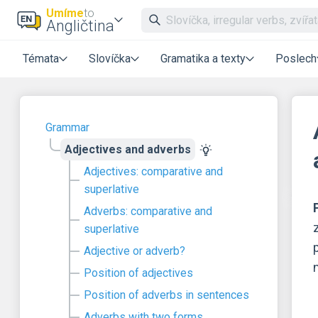
Umíme
to
Angličtina
Témata
Slovíčka
Gramatika a texty
Poslech
Grammar
Adjectives and adverbs
Adjectives: comparative and
superlative
Adverbs: comparative and
superlative
Adjective or adverb?
Position of adjectives
Position of adverbs in sentences
Adverbs with two forms