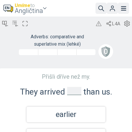
Umíme
to
Angličtina
Adverbs: comparative and
superlative mix (lehké)
Přišli dříve než my.
_
They arrived
than us.
earlier