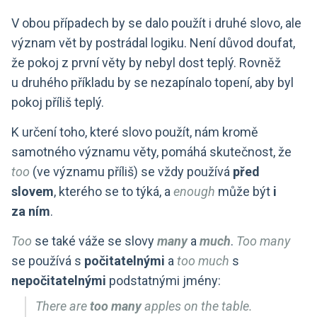
V obou případech by se dalo použít i druhé slovo, ale
význam vět by postrádal logiku. Není důvod doufat,
že pokoj z první věty by nebyl dost teplý. Rovněž
u druhého příkladu by se nezapínalo topení, aby byl
pokoj příliš teplý.
K určení toho, které slovo použít, nám kromě
samotného významu věty, pomáhá skutečnost, že
too
(ve významu příliš) se vždy používá
před
slovem
, kterého se to týká, a
enough
může být
i
za ním
.
Too
se také váže se slovy
many
a
much
.
Too many
se používá s
počitatelnými
a
too much
s
nepočitatelnými
podstatnými jmény:
There are
too many
apples on the table.