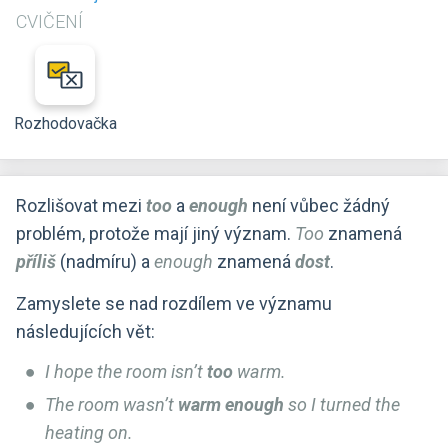
CVIČENÍ
Rozhodovačka
Rozlišovat mezi
too
a
enough
není vůbec žádný
problém, protože mají jiný význam.
Too
znamená
příliš
(nadmíru) a
enough
znamená
dost
.
Zamyslete se nad rozdílem ve významu
následujících vět:
I hope the room isn’t
too
warm.
The room wasn’t
warm enough
so I turned the
heating on.