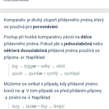
Komparativ je druhý stupeň přídavného jména, který
se používá pro
porovnávání
.
Postup při tvorbě komparativu závisí na
délce
přídavného jména. Pokud jde o
jednoslabičná
nebo
některá dvouslabičná
přídavná jména, používá se
přípona
‑er
. Například:
big → bigg
er
= velký → větší
quick → quick
er
= rychlý → rychlejší
Můžeme se setkat s případy, kdy přídavné jméno
končí na
‑y
. V tom případě se před přidáním přípony
‑y změní na
‑i
. Například:
lazy → laz
ier
= líny → línější