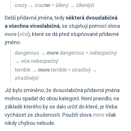
crazy → craz
ier
= šílený → šílenější
Delší přídavná jména, tedy
některá dvouslabičná
a všechna víceslabičná
, se stupňují pomocí slova
more
(
více
), které se dá před stupňované přídavné
jméno.
dangerous →
more
dangerous = nebezpečný
→ více nebezpečný
terrible →
more
terrible = strašlivý →
strašlivější
Již bylo zmíněno, že dvouslabičná přídavná jména
mohou spadat do obou kategorií. Není pravidlo, na
základě kterého by se dalo určit do které, je třeba
vycházet ze zkušenosti. Použití slova
more
však
nikdy chybou nebude.