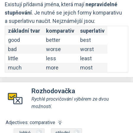
Existují přídavná jména, která mají
nepravidelné
stupňování
. Je nutné se jejich formy komparativu
a superlativu naučit. Nejznámější jsou:
základní tvar
komparativ
superlativ
good
better
best
bad
worse
worst
little
less
least
much
more
most
Rozhodovačka
Rychlé procvičování výběrem ze dvou
možností.
Adjectives: comparative
lehké
střední