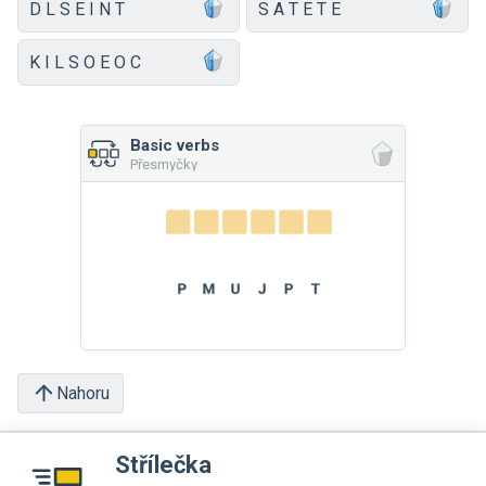
D L S E I N T
S A T E T E
K I L S O E O C
Basic verbs
Přesmyčky
Nahoru
Střílečka