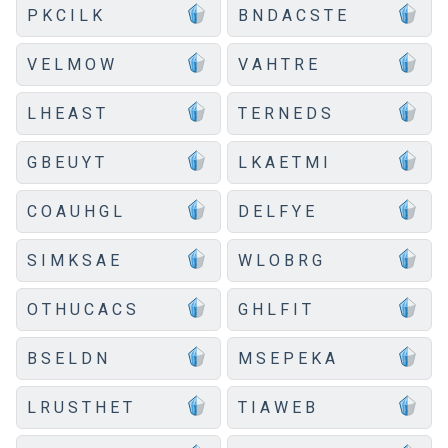
P K C I L K
B N D A C S T E
V E L M O W
V A H T R E
L H E A S T
T E R N E D S
G B E U Y T
L K A E T M I
C O A U H G L
D E L F Y E
S I M K S A E
W L O B R G
O T H U C A C S
G H L F I T
B S E L D N
M S E P E K A
L R U S T H E T
T I A W E B