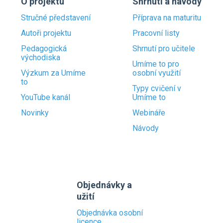
O projektu
Shrnutí a návody
Stručné představení
Příprava na maturitu
Autoři projektu
Pracovní listy
Pedagogická
Shrnutí pro učitele
východiska
Umíme to pro
Výzkum za Umíme
osobní využití
to
Typy cvičení v
YouTube kanál
Umíme to
Novinky
Webináře
Návody
Objednávky a
užití
Objednávka osobní
licence