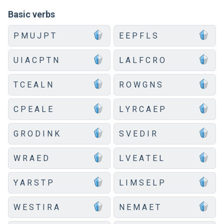
Basic verbs
P M U J P T
E E P F L S
U I A C P T N
L A L F C R O
T C E A L N
R O W G N S
C P E A L E
L Y R C A E P
G R O D I N K
S V E D I R
W R A E D
L V E A T E L
Y A R S T P
L I M S E L P
W E S T I R A
N E M A E T