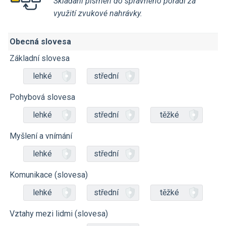
Skládání písmen do správného pořadí za
využití zvukové nahrávky.
Obecná slovesa
Základní slovesa
lehké
střední
Pohybová slovesa
lehké
střední
těžké
Myšlení a vnímání
lehké
střední
Komunikace (slovesa)
lehké
střední
těžké
Vztahy mezi lidmi (slovesa)