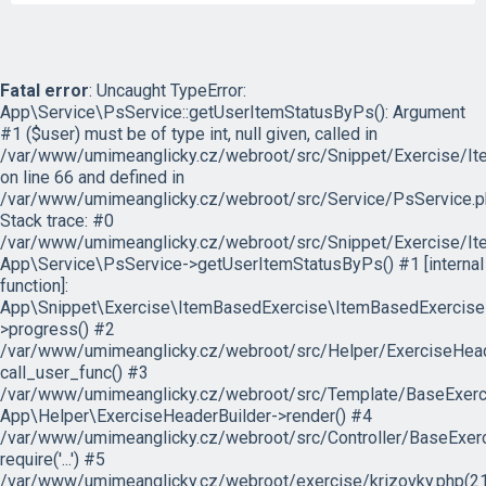
Fatal error
: Uncaught TypeError:
App\Service\PsService::getUserItemStatusByPs(): Argument
#1 ($user) must be of type int, null given, called in
/var/www/umimeanglicky.cz/webroot/src/Snippet/Exercise/I
on line 66 and defined in
/var/www/umimeanglicky.cz/webroot/src/Service/PsService.p
Stack trace: #0
/var/www/umimeanglicky.cz/webroot/src/Snippet/Exercise/It
App\Service\PsService->getUserItemStatusByPs() #1 [internal
function]:
App\Snippet\Exercise\ItemBasedExercise\ItemBasedExercise
>progress() #2
/var/www/umimeanglicky.cz/webroot/src/Helper/ExerciseHeade
call_user_func() #3
/var/www/umimeanglicky.cz/webroot/src/Template/BaseExercis
App\Helper\ExerciseHeaderBuilder->render() #4
/var/www/umimeanglicky.cz/webroot/src/Controller/BaseExerc
require('...') #5
/var/www/umimeanglicky.cz/webroot/exercise/krizovky.php(21