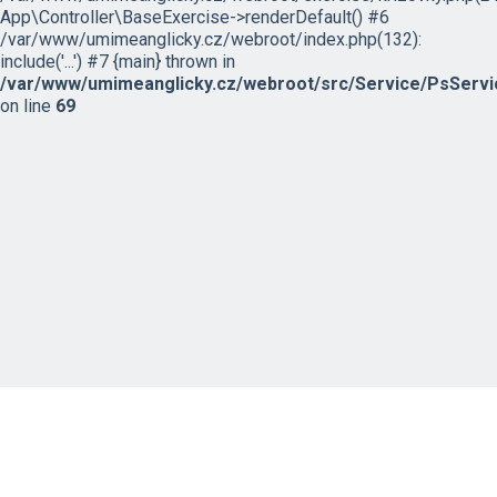
App\Controller\BaseExercise->renderDefault() #6
/var/www/umimeanglicky.cz/webroot/index.php(132):
include('...') #7 {main} thrown in
/var/www/umimeanglicky.cz/webroot/src/Service/PsServi
on line
69