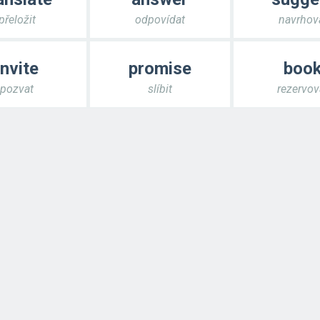
přeložit
odpovídat
navrhov
invite
promise
boo
pozvat
slíbit
rezervov