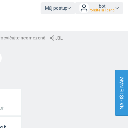
bot
Můj postup
Pořiďte si licenci
NAPIŠTE NÁM
t
ut
st