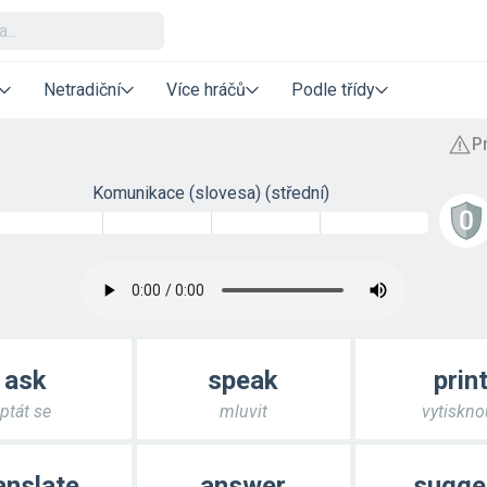
Netradiční
Více hráčů
Podle třídy
Komunikace (slovesa) (střední)
ask
speak
prin
ptát se
mluvit
vytiskno
anslate
answer
sugge