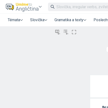
Umíme
to
Angličtina
Témata
Slovíčka
Gramatika a texty
Poslech
tr