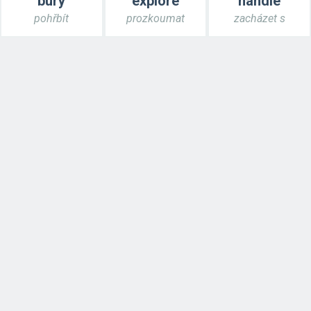
bury
explore
handle
pohřbít
prozkoumat
zacházet s