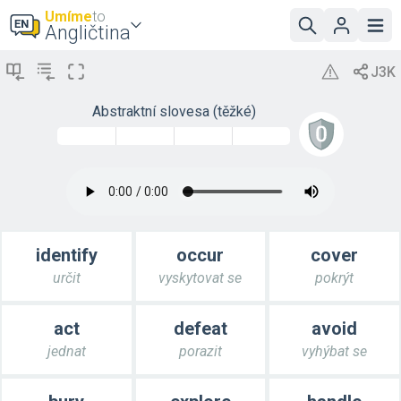
Umíme
to
Angličtina
Abstraktní slovesa (těžké)
identify
occur
cover
určit
vyskytovat se
pokrýt
act
defeat
avoid
jednat
porazit
vyhýbat se