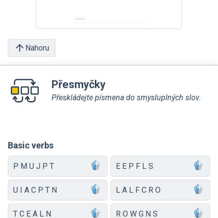
Nahoru
Přesmyčky
Přeskládejte písmena do smysluplných slov.
Basic verbs
P M U J P T
E E P F L S
U I A C P T N
L A L F C R O
T C E A L N
R O W G N S