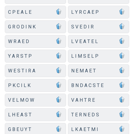
C P E A L E
L Y R C A E P
G R O D I N K
S V E D I R
W R A E D
L V E A T E L
Y A R S T P
L I M S E L P
W E S T I R A
N E M A E T
P K C I L K
B N D A C S T E
V E L M O W
V A H T R E
L H E A S T
T E R N E D S
G B E U Y T
L K A E T M I