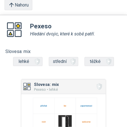
Nahoru
Pexeso
Hledání dvojic, které k sobě patří.
Slovesa: mix
lehké
střední
těžké
Slovesa: mix
Pexeso • lehké