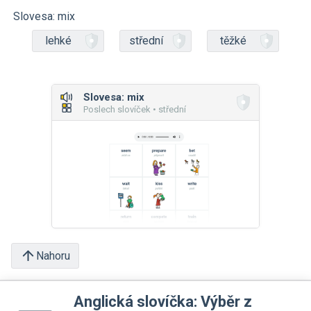
Slovesa: mix
lehké
střední
těžké
Slovesa: mix
Poslech slovíček • střední
Nahoru
Anglická slovíčka: Výběr z