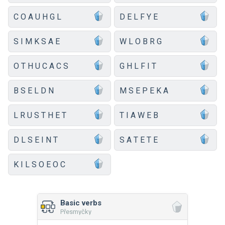
C O A U H G L
D E L F Y E
S I M K S A E
W L O B R G
O T H U C A C S
G H L F I T
B S E L D N
M S E P E K A
L R U S T H E T
T I A W E B
D L S E I N T
S A T E T E
K I L S O E O C
Basic verbs
Přesmyčky