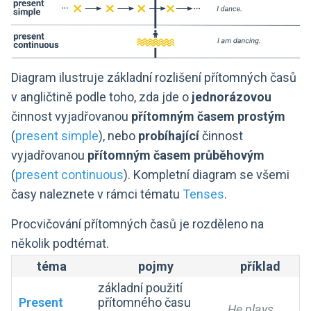
Diagram ilustruje základní rozlišení přítomných časů
v angličtině podle toho, zda jde o
jednorázovou
činnost vyjadřovanou
přítomným časem prostým
(
present simple
), nebo
probíhající
činnost
vyjadřovanou
přítomným časem průběhovým
(
present continuous
). Kompletní diagram se všemi
časy naleznete v rámci tématu
Tenses
.
Procvičování přítomných časů je rozděleno na
několik podtémat.
téma
pojmy
příklad
základní použití
Present
přítomného času
He plays