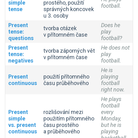
simple
prostého, použití
football.
tense
správných koncovek
u 3. osoby
Present
Does he
tvorba otázek
tense:
play
v přítomném čase
questions
football?
Present
He does not
tvorba záporných vět
tense:
play
v přítomném čase
negatives
football.
He is
Present
použití přítomného
playing
continuous
času průběhového
football
right now.
He plays
football
Present
rozlišování mezi
every
simple
použitím přítomného
Monday,
vs. present
času prostého
but he is
continuous
a průběhového
playing
basketball