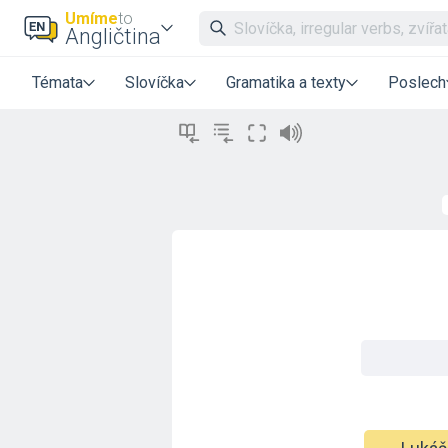
Umíme
to
Angličtina
Témata
Slovíčka
Gramatika a texty
Poslech