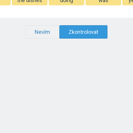
the dishes
doing
was
y
Nevím
Zkontrolovat