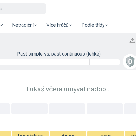
Netradiční
Více hráčů
Podle třídy
Past simple vs. past continuous (lehké)
Lukáš včera umýval nádobí.