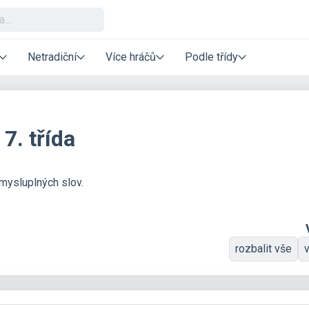
Netradiční
Více hráčů
Podle třídy
7. třída
mysluplných slov.
rozbalit vše