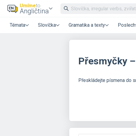
Umíme
to
Angličtina
Témata
Slovíčka
Gramatika a texty
Poslech
Přesmyčky – 
Přeskládejte písmena do s