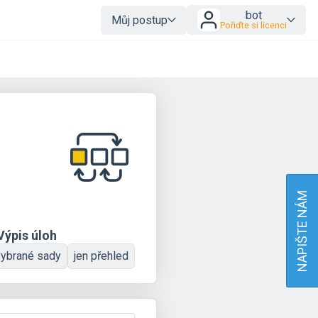
bot
Můj postup
Pořiďte si licenci
NAPIŠTE NÁM
Výpis úloh
vybrané sady
jen přehled