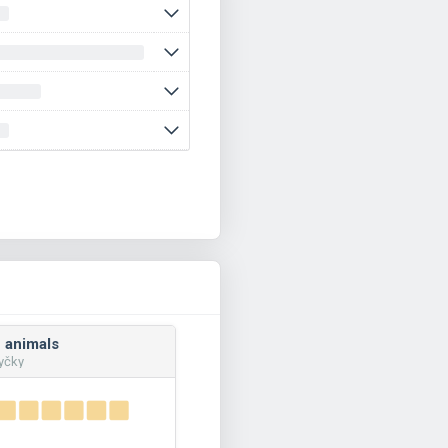
 animals
yčky