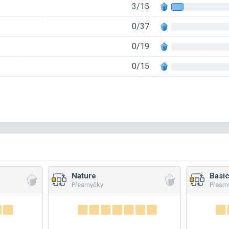
3/15
0/37
0/19
0/15
Nature
Basic
Přesmyčky
Přesm