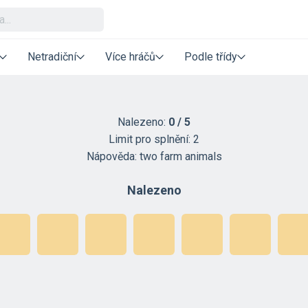
Netradiční
Více hráčů
Podle třídy
Nalezeno:
0
/
5
Limit pro splnění:
2
Nápověda:
two farm animals
Nalezeno