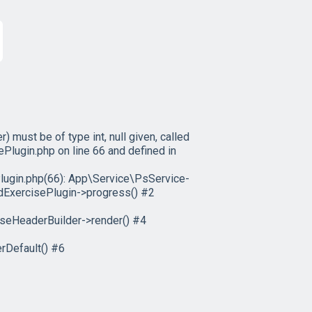
must be of type int, null given, called
ugin.php on line 66 and defined in
gin.php(66): App\Service\PsService-
dExercisePlugin->progress() #2
seHeaderBuilder->render() #4
rDefault() #6