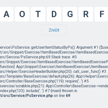
A
O
T
D
G
R
F
Zničit
ervice\PsService::getUserItemStatusByPs(): Argument #1 ($user) 
/src/Snippet/Exercise/ItemBasedExercise/ItemBasedExercisePl
c/Service/PsService.php:69 Stack trace: #0
rc/Snippet/Exercise/ItemBasedExercise/ItemBasedExercisePlu
l function]: App\Snippet\Exercise\ItemBasedExercise\ItemBase
c/Helper/ExerciseHeaderBuilder.php(20): call_user_func() #3
c/Template/BaseExercise/default.php(26): App\Helper\Exerci
Controller/BaseExercise.php(119): require('...') #5
ercise/scrabble.php(21): App\Controller\BaseExercise->rende
x.php(133): include('...') #7 {main} thrown in
t/src/Service/PsService.php
on line
69