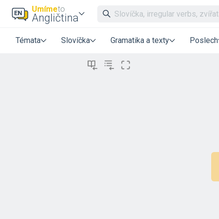
Umíme
to
Angličtina
Témata
Slovíčka
Gramatika a texty
Poslech