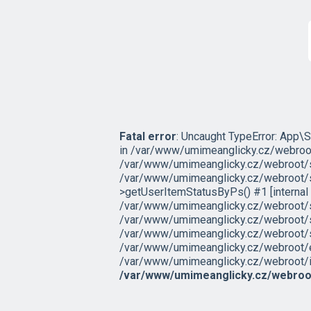
Fatal error
: Uncaught TypeError: App\S
in /var/www/umimeanglicky.cz/webroot
/var/www/umimeanglicky.cz/webroot/sr
/var/www/umimeanglicky.cz/webroot/s
>getUserItemStatusByPs() #1 [interna
/var/www/umimeanglicky.cz/webroot/sr
/var/www/umimeanglicky.cz/webroot/sr
/var/www/umimeanglicky.cz/webroot/src/
/var/www/umimeanglicky.cz/webroot/ex
/var/www/umimeanglicky.cz/webroot/inde
/var/www/umimeanglicky.cz/webroo