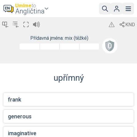
Umíme
to
Angličtina
Přídavná jména: mix (těžké)
upřímný
frank
generous
imaginative