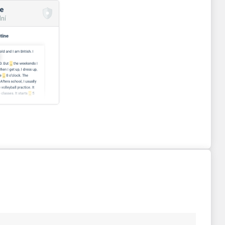
me
dní