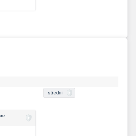
střední
ace