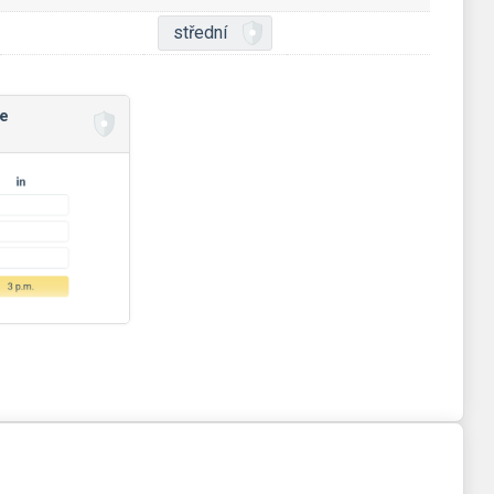
střední
me