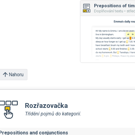
Prepositions of ti
Doplňování textu • stře
Nahoru
Rozřazovačka
Třídění pojmů do kategorií.
Prepositions and conjunctions