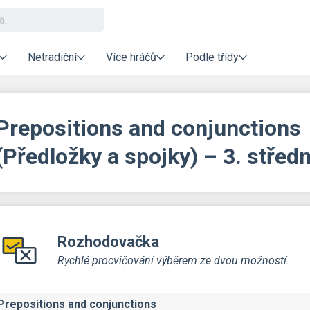
Netradiční
Více hráčů
Podle třídy
Prepositions and conjunctions
(Předložky a spojky) – 3. středn
Rozhodovačka
Rychlé procvičování výběrem ze dvou možností.
Prepositions and conjunctions