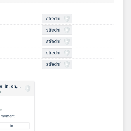
střední
střední
střední
střední
střední
Prepositions of time: in, on, at
í