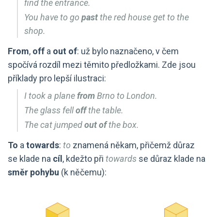
find the entrance.
You have to go
past
the red house get to the
shop.
From
,
off
a
out of
: už bylo naznačeno, v čem
spočívá rozdíl mezi těmito předložkami. Zde jsou
příklady pro lepší ilustraci:
I took a plane
from
Brno to London.
The glass fell
off
the table.
The cat jumped
out of
the box.
To
a
towards
:
to
znamená někam, přičemž důraz
se klade na
cíl
, kdežto při
towards
se důraz klade na
směr pohybu
(k něčemu):