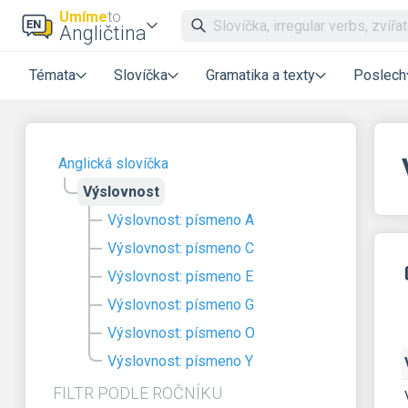
Umíme
to
Angličtina
Témata
Slovíčka
Gramatika a texty
Poslech
Anglická slovíčka
Výslovnost
Výslovnost: písmeno A
Výslovnost: písmeno C
Výslovnost: písmeno E
Výslovnost: písmeno G
Výslovnost: písmeno O
Výslovnost: písmeno Y
FILTR PODLE ROČNÍKU