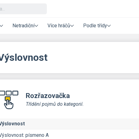
Netradiční
Více hráčů
Podle třídy
Výslovnost
Rozřazovačka
Třídění pojmů do kategorií.
Výslovnost
Výslovnost: písmeno A