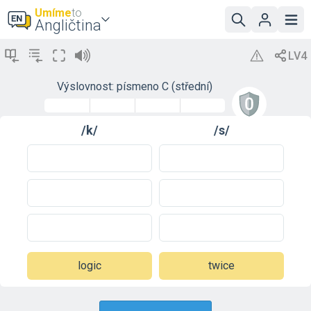
Umíme
to
Angličtina
Výslovnost: písmeno C (střední)
/k/
/s/
logic
twice