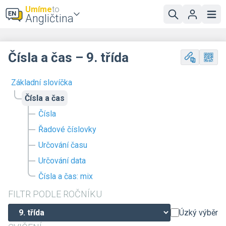
Umíme
to
Angličtina
Čísla a čas – 9. třída
Základní slovíčka
Čísla a čas
Čísla
Řadové číslovky
Určování času
Určování data
Čísla a čas: mix
FILTR PODLE ROČNÍKU
Úzký výběr