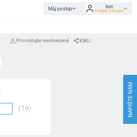
bot
Můj postup
Pořiďte si licenci
NAPIŠTE NÁM
.
(19)