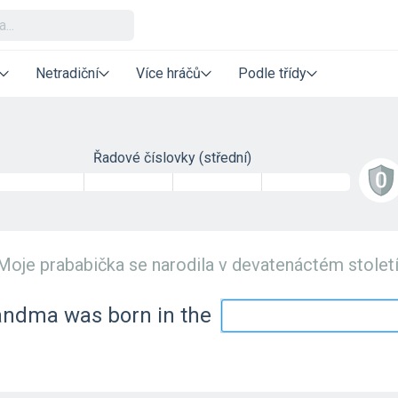
Netradiční
Více hráčů
Podle třídy
Řadové číslovky (střední)
Moje prababička se narodila v devatenáctém století
andma was born in the