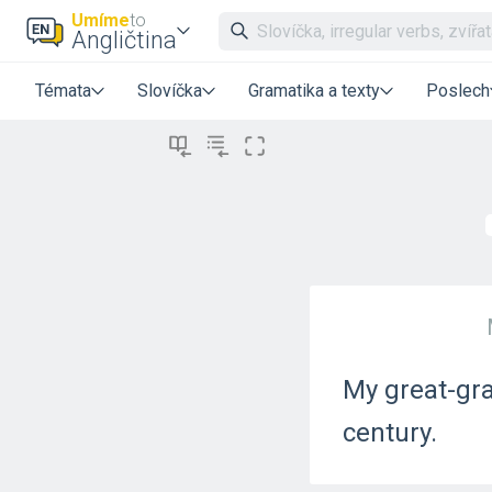
Umíme
to
Angličtina
Témata
Slovíčka
Gramatika a texty
Poslech
My great-gr
century.