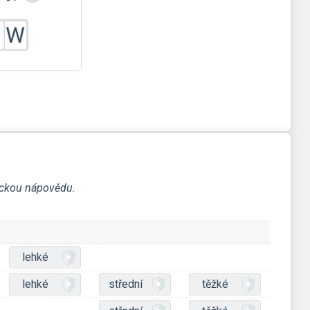
ickou nápovědu.
lehké
lehké
střední
těžké