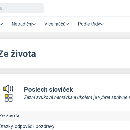
Netradiční
Více hráčů
Podle třídy
Ze života
Poslech slovíček
Zazní zvuková nahrávka a úkolem je vybrat správné s
Ze života
Otázky, odpovědi, pozdravy