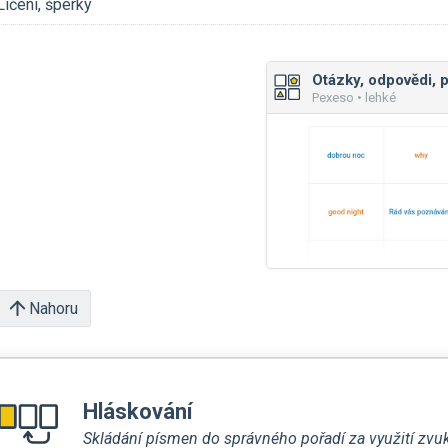
Líčení, šperky
Otázky, odpovědi, 
Pexeso • lehké
Nahoru
Hláskování
Skládání písmen do správného pořadí za využití zvu