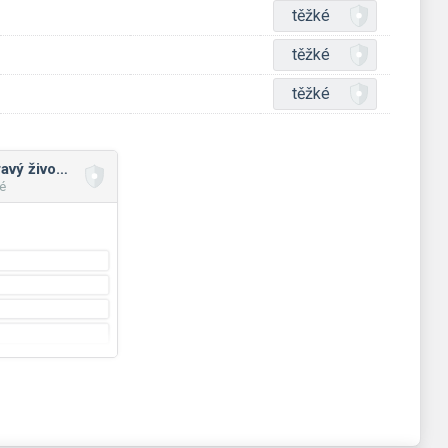
těžké
těžké
těžké
Zdraví, nemoci, zdravý životní styl
é