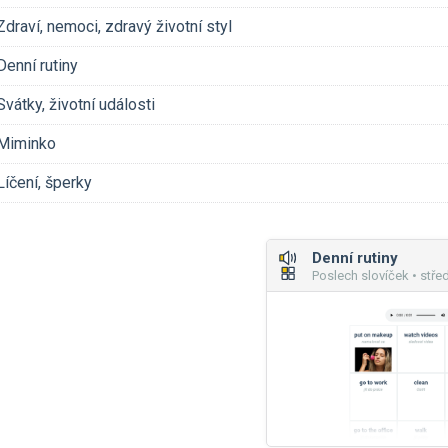
Zdraví, nemoci, zdravý životní styl
Denní rutiny
Svátky, životní události
Miminko
Líčení, šperky
Denní rutiny
Poslech slovíček • stře