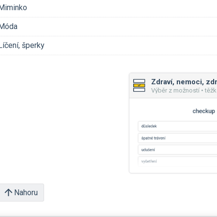
Miminko
Móda
Líčení, šperky
Výběr z možností • těžk
Nahoru