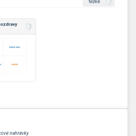
těžké
pozdravy
kové nahrávky.