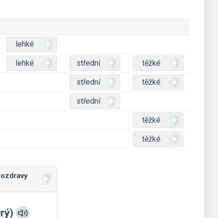
lehké
lehké
střední
těžké
střední
těžké
střední
těžké
těžké
pozdravy