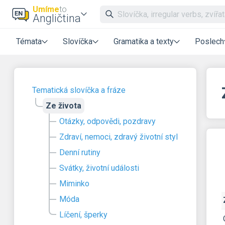
Umíme
to
Angličtina
Témata
Slovíčka
Gramatika a texty
Poslech
Tematická slovíčka a fráze
Ze života
Otázky, odpovědi, pozdravy
Zdraví, nemoci, zdravý životní styl
Denní rutiny
Svátky, životní události
Miminko
Móda
Líčení, šperky