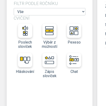
FILTR PODLE ROČNÍKU
CVIČENÍ
Poslech
Výběr z
Pexeso
slovíček
možností
Hláskování
Zápis
Chat
slovíček