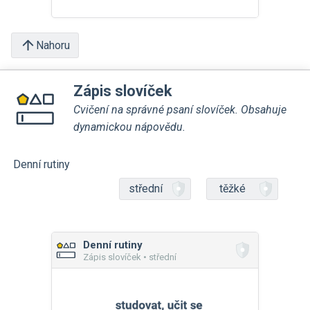
Nahoru
Zápis slovíček
Cvičení na správné psaní slovíček. Obsahuje
dynamickou nápovědu.
Denní rutiny
střední
těžké
Denní rutiny
Zápis slovíček • střední