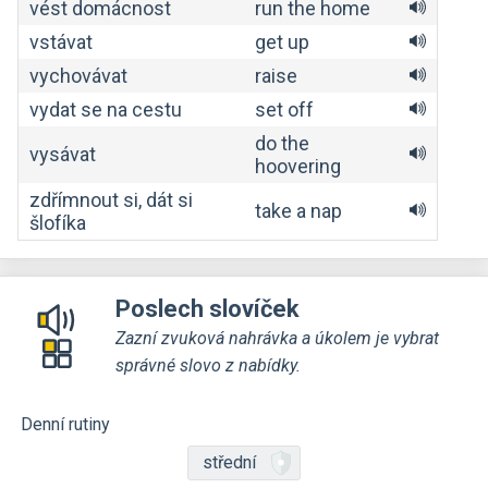
vést domácnost
run the home
vstávat
get up
vychovávat
raise
vydat se na cestu
set off
do the
vysávat
hoovering
zdřímnout si, dát si
take a nap
šlofíka
Poslech slovíček
Zazní zvuková nahrávka a úkolem je vybrat
správné slovo z nabídky.
Denní rutiny
střední