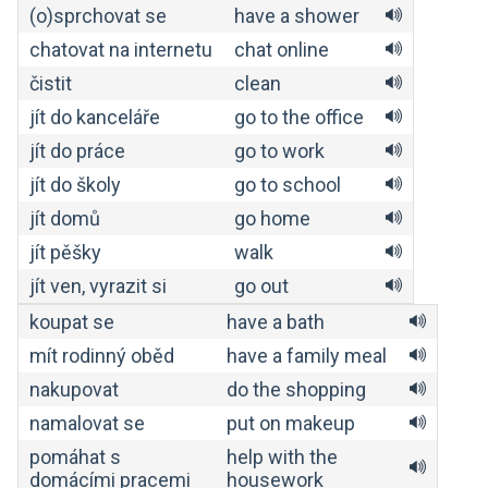
(o)sprchovat se
have a shower
chatovat na internetu
chat online
čistit
clean
jít do kanceláře
go to the office
jít do práce
go to work
jít do školy
go to school
jít domů
go home
jít pěšky
walk
jít ven, vyrazit si
go out
koupat se
have a bath
mít rodinný oběd
have a family meal
nakupovat
do the shopping
namalovat se
put on makeup
pomáhat s
help with the
domácími pracemi
housework