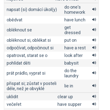
do one's
napsat (si) domácí úkol(y)
homework
obědvat
have lunch
get
obléknout se
dressed
obléknout si, oblékat si
put on
odpočívat, odpočinout si
have a rest
opatrovat, starat se o
look after
pohlídat děti
babysit
do the
prát prádlo, vyprat si
laundry
přispat si; zůstat v posteli
lie in
déle, než je obvyklé
uklidit
clear up
večeřet
have supper