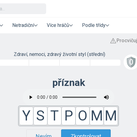
Netradiční
Více hráčů
Podle třídy
Zdraví, nemoci, zdravý životní styl (střední)
příznak
Y
S
T
P
O
M
M
Nevím
Zkontrolovat