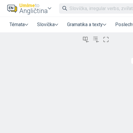
Umíme
to
Angličtina
Témata
Slovíčka
Gramatika a texty
Poslech