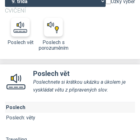
Úzký výběr
CVIČENÍ
Poslech vět
Poslech s
porozuměním
Poslech vět
Poslechnete si krátkou ukázku a úkolem je
vyskládat větu z připravených slov.
Poslech
Poslech: věty
Travelling