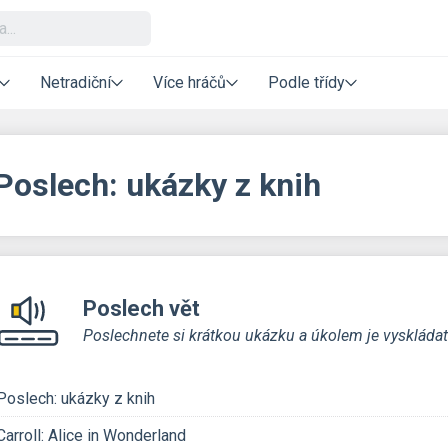
Netradiční
Více hráčů
Podle třídy
Poslech: ukázky z knih
Poslech vět
Poslechnete si krátkou ukázku a úkolem je vyskládat 
Poslech: ukázky z knih
Carroll: Alice in Wonderland