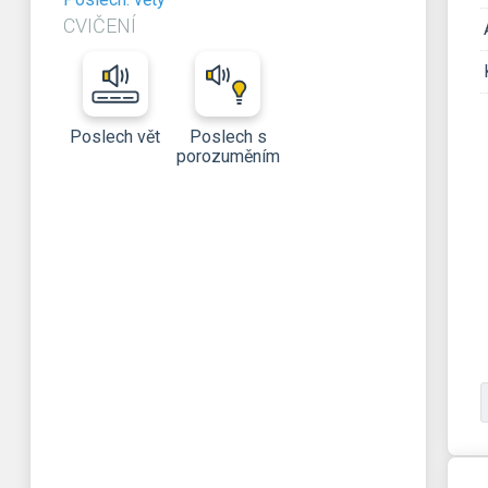
CVIČENÍ
Poslech vět
Poslech s
porozuměním