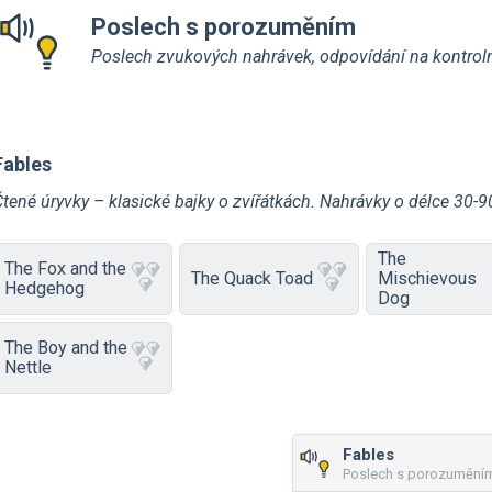
Poslech s porozuměním
Poslech zvukových nahrávek, odpovídání na kontroln
Fables
Čtené úryvky – klasické bajky o zvířátkách. Nahrávky o délce 30-
The
The Fox and the
The Quack Toad
Mischievous
Hedgehog
Dog
The Boy and the
Nettle
Fables
Poslech s porozumění