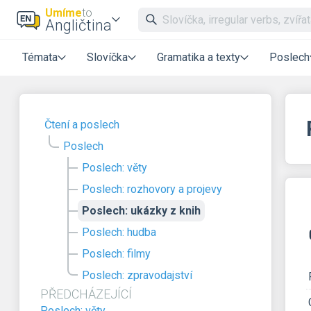
Umíme
to
Angličtina
Témata
Slovíčka
Gramatika a texty
Poslech
Čtení a poslech
Poslech
Poslech: věty
Poslech: rozhovory a projevy
Poslech: ukázky z knih
Poslech: hudba
Poslech: filmy
Poslech: zpravodajství
PŘEDCHÁZEJÍCÍ
Poslech: věty