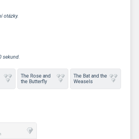
í otázky.
90 sekund.
The Rose and
The Bat and the
the Butterfly
Weasels
m