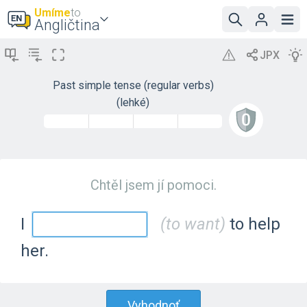
Umíme
to
Angličtina
Past simple tense (regular verbs)
(lehké)
Chtěl jsem jí pomoci.
I
(to want)
to help
her.
Vyhodnoť