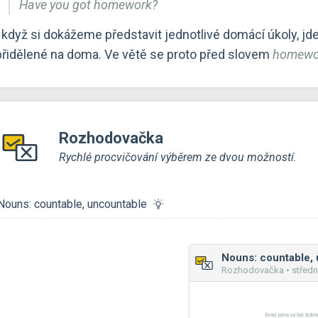
Have you got homework?
I když si dokážeme představit jednotlivé domácí úkoly, jd
přidělené na doma. Ve větě se proto před slovem
homewo
Rozhodovačka
Rychlé procvičování výběrem ze dvou možností.
Nouns: countable, uncountable
Rozhodovačka • středn