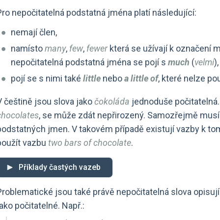
Pro nepočitatelná podstatná jména platí následující:
nemají člen,
namísto
many
,
few
,
fewer
která se užívají k označení 
nepočitatelná podstatná jména se pojí s
much
(
velmi
)
pojí se s nimi také
little
nebo
a little of
, které nelze po
V češtině jsou slova jako
čokoláda
jednoduše počitatelná.
chocolates
, se může zdát nepřirozený. Samozřejmě musí b
podstatných jmen. V takovém případě existují vazby k t
použít vazbu
two bars of chocolate
.
Příklady častých vazeb
Problematické jsou také právě nepočitatelná slova opisuj
jako počitatelné. Např.: