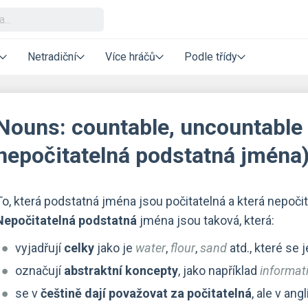
Netradiční
Více hráčů
Podle třídy
Nouns: countable, uncountable 
nepočitatelná podstatná jména
To, která podstatná jména jsou počitatelná a která nepočit
Nepočitatelná podstatná
jména jsou taková, která:
vyjadřují
celky
jako je
water
,
flour
,
sand
atd., které se 
označují
abstraktní koncepty
, jako například
informat
se v
češtině dají považovat za počitatelná
, ale v ang