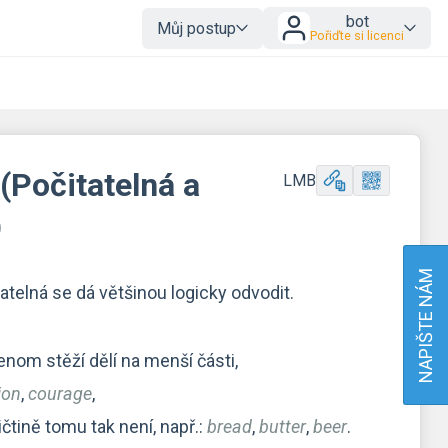
bot
Můj postup
Pořiďte si licenci
(Počitatelná a
LMB
)
NAPIŠTE NÁM
atelná se dá většinou logicky odvodit.
jenom stěží dělí na menší části,
ion
,
courage
,
ličtině tomu tak není, např.:
bread
,
butter
,
beer
.