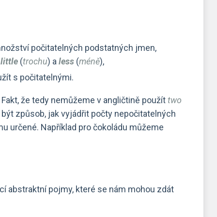
množství počitatelných podstatných jmen,
,
little
(
trochu
) a
less
(
méně
),
užít s počitatelnými.
 Fakt, že tedy nemůžeme v angličtině použít
two
ýt způsob, jak vyjádřit počty nepočitatelných
omu určené. Například pro čokoládu můžeme
ící abstraktní pojmy, které se nám mohou zdát