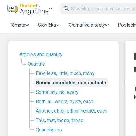
Umíme
to
Angličtina
Témata
Slovíčka
Gramatika a texty
Poslech
Articles and quantity
Quantity
Few, less, little, much, many
Nouns: countable, uncountable
Some, any, no, every
Both, all, whole, every, each
Another, other, either, neither, each
This, that, these, those
Quantity: mix