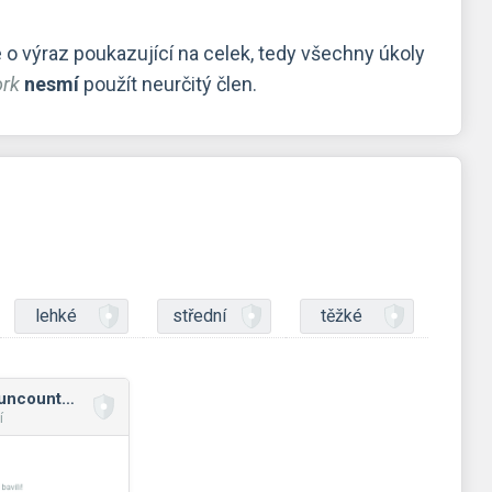
e o výraz poukazující na celek, tedy všechny úkoly
rk
nesmí
použít neurčitý člen.
lehké
střední
těžké
Nouns: countable, uncountable
í