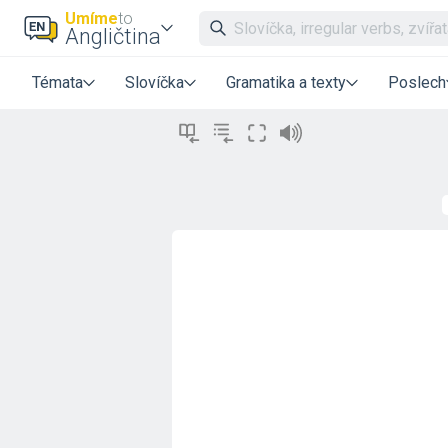
Umíme
to
Angličtina
Témata
Slovíčka
Gramatika a texty
Poslech