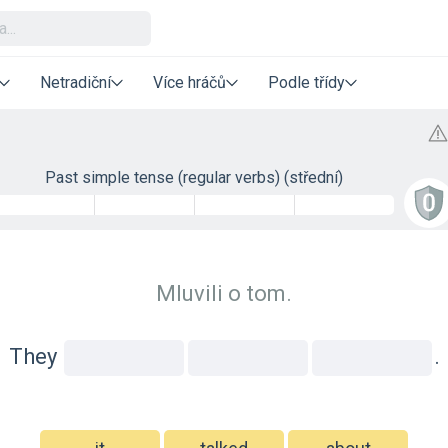
Netradiční
Více hráčů
Podle třídy
Past simple tense (regular verbs) (střední)
Mluvili o tom.
They
.