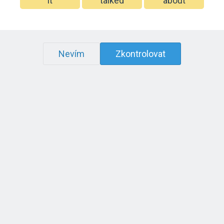
it
talked
about
Nevím
Zkontrolovat