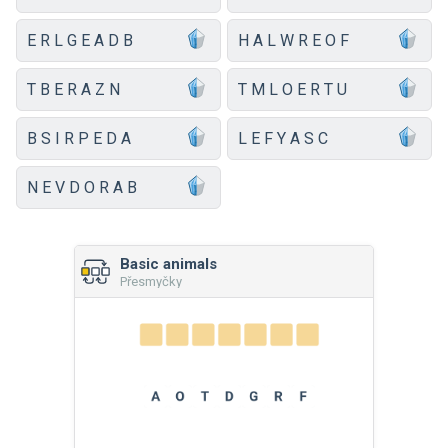
E R L G E A D B
H A L W R E O F
T B E R A Z N
T M L O E R T U
B S I R P E D A
L E F Y A S C
N E V D O R A B
Basic animals
Přesmyčky