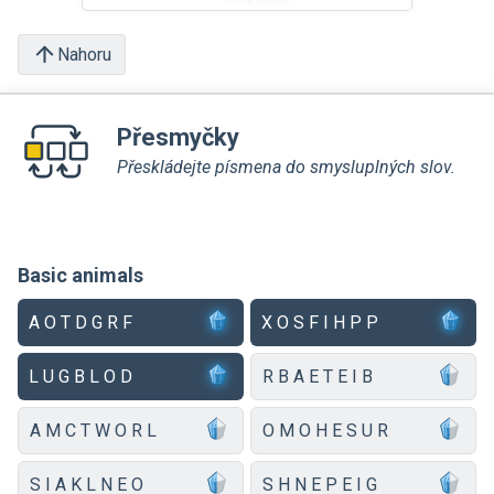
Nahoru
Přesmyčky
Přeskládejte písmena do smysluplných slov.
Basic animals
A O T D G R F
X O S F I H P P
L U G B L O D
R B A E T E I B
A M C T W O R L
O M O H E S U R
S I A K L N E O
S H N E P E I G