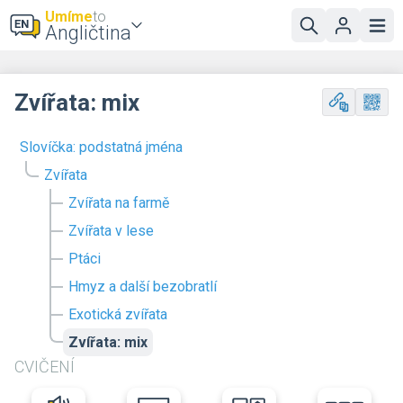
Umíme
to
Angličtina
Zvířata: mix
Slovíčka: podstatná jména
Zvířata
Zvířata na farmě
Zvířata v lese
Ptáci
Hmyz a další bezobratlí
Exotická zvířata
Zvířata: mix
CVIČENÍ