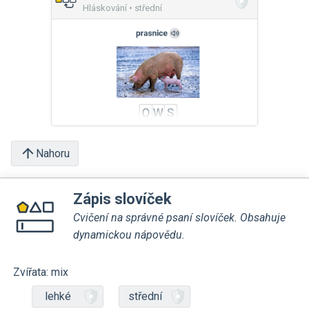
Hláskování • střední
Nahoru
Zápis slovíček
Cvičení na správné psaní slovíček. Obsahuje
dynamickou nápovědu.
Zvířata: mix
lehké
střední