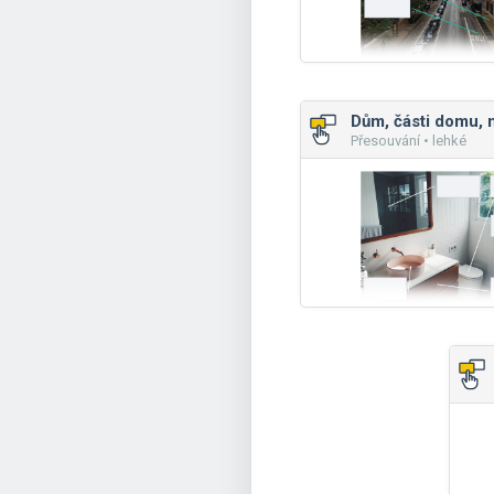
Přesouvání • lehké