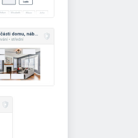
Dům, části domu, nábytek
vání • střední