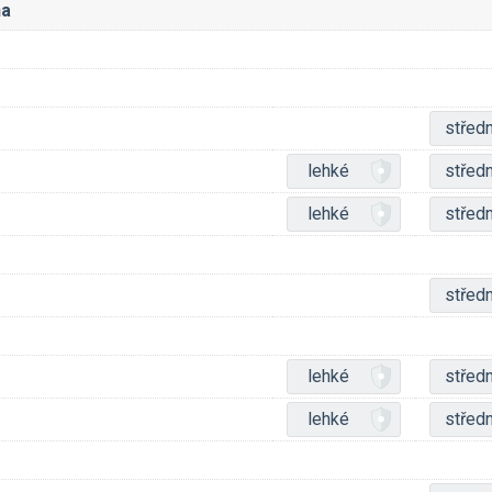
na
středn
lehké
středn
lehké
středn
středn
lehké
středn
lehké
středn