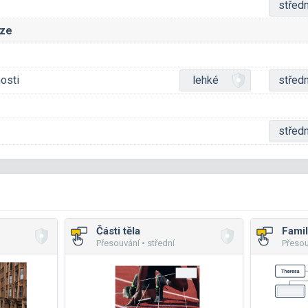
středn
áze
nosti
lehké
středn
středn
Části těla
Famil
Přesouvání • střední
Přesou