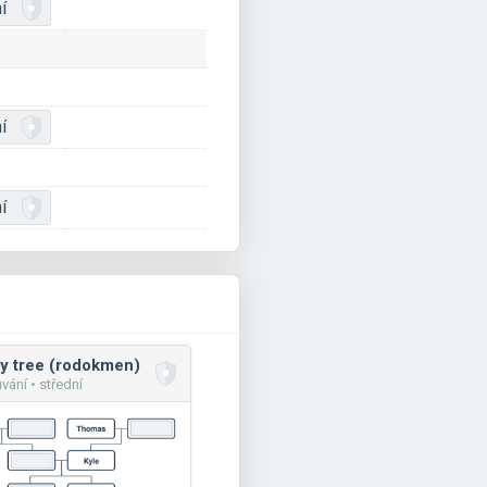
í
í
í
y tree (rodokmen)
vání • střední