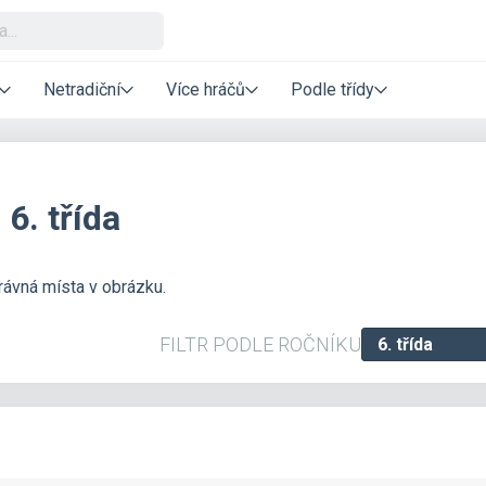
Netradiční
Více hráčů
Podle třídy
6. třída
rávná místa v obrázku.
FILTR PODLE ROČNÍKU