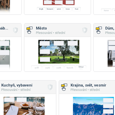
Dům, části domu, nábytek
Město
Přesouvání • střední
Přesou
Kuchyň, vybavení
Krajina, svět, vesmír
Přesouvání • střední
Přesouvání • střední