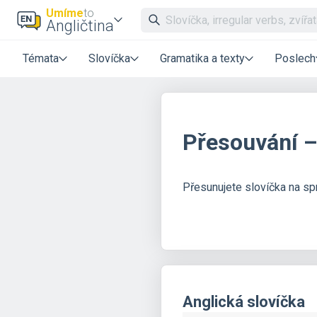
Umíme
to
Angličtina
Témata
Slovíčka
Gramatika a texty
Poslech
Přesouvání – 
Přesunujete slovíčka na sp
Anglická slovíčka