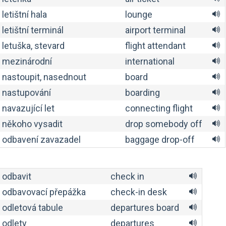
letištní hala
lounge
letištní terminál
airport terminal
letuška, stevard
flight attendant
mezinárodní
international
nastoupit, nasednout
board
nastupování
boarding
navazující let
connecting flight
někoho vysadit
drop somebody off
odbavení zavazadel
baggage drop-off
odbavit
check in
odbavovací přepážka
check-in desk
odletová tabule
departures board
odlety
departures