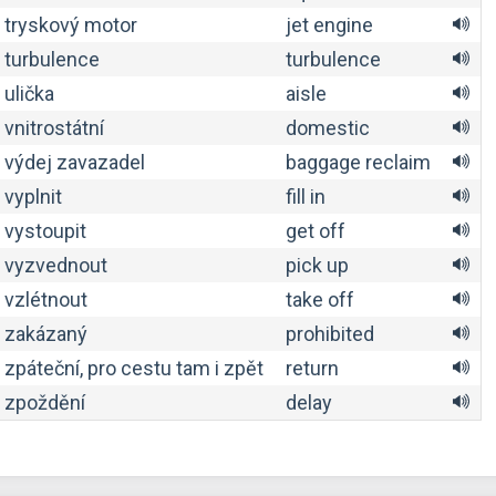
tryskový motor
jet engine
turbulence
turbulence
ulička
aisle
vnitrostátní
domestic
výdej zavazadel
baggage reclaim
vyplnit
fill in
vystoupit
get off
vyzvednout
pick up
vzlétnout
take off
zakázaný
prohibited
zpáteční, pro cestu tam i zpět
return
zpoždění
delay