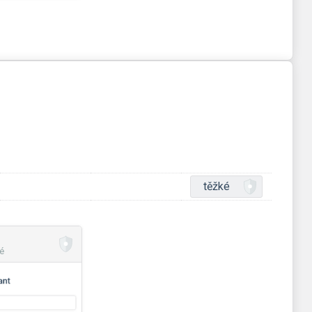
těžké
é