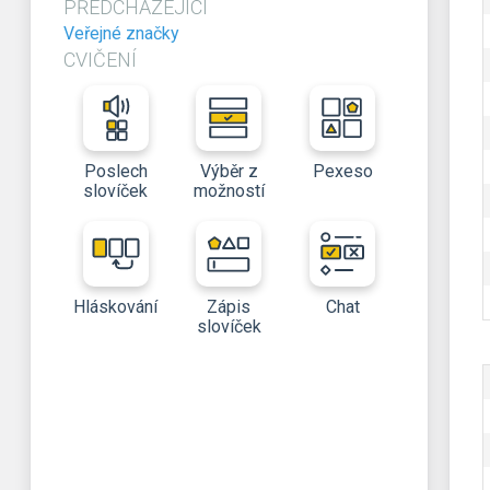
PŘEDCHÁZEJÍCÍ
Veřejné značky
CVIČENÍ
Poslech
Výběr z
Pexeso
slovíček
možností
Hláskování
Zápis
Chat
slovíček