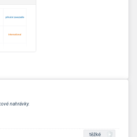
kové nahrávky.
těžké