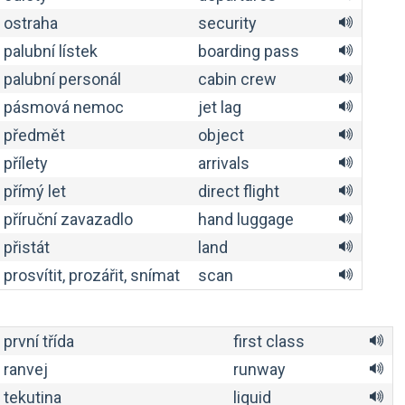
ostraha
security
palubní lístek
boarding pass
palubní personál
cabin crew
pásmová nemoc
jet lag
předmět
object
přílety
arrivals
přímý let
direct flight
příruční zavazadlo
hand luggage
přistát
land
prosvítit, prozářit, snímat
scan
první třída
first class
ranvej
runway
tekutina
liquid