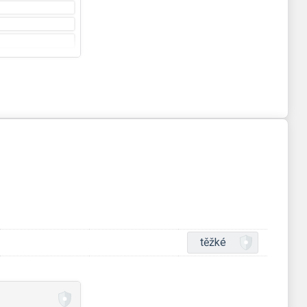
těžké