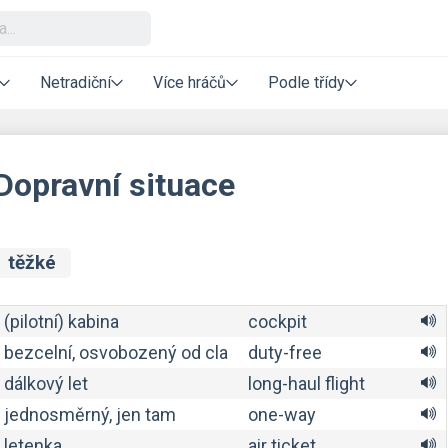
Netradiční
Více hráčů
Podle třídy
Dopravní situace
těžké
(pilotní) kabina
cockpit
bezcelní, osvobozený od cla
duty-free
dálkový let
long-haul flight
jednosměrný, jen tam
one-way
letenka
air ticket