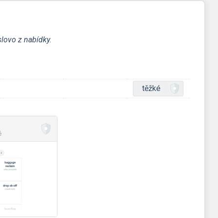
lovo z nabídky.
těžké
é