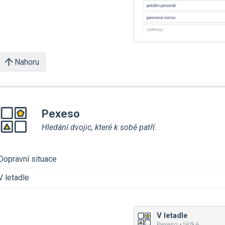
Nahoru
Pexeso
Hledání dvojic, které k sobě patří.
Dopravní situace
V letadle
V letadle
Pexeso • těžké