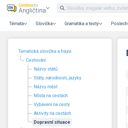
Umíme
to
Angličtina
Témata
Slovíčka
Gramatika a texty
Poslech
Tematická slovíčka a fráze
Cestování
Názvy států
Státy, národnosti, jazyky
Názvy měst
Místa na cestách
Vybavení na cesty
Aktivity na cestách
Dopravní situace