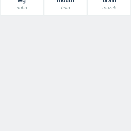
leg
mouth
brain
noha
ústa
mozek