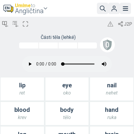
Umíme
to
Angličtina
Části těla (lehké)
lip
eye
nail
ret
oko
nehet
blood
body
hand
krev
tělo
ruka