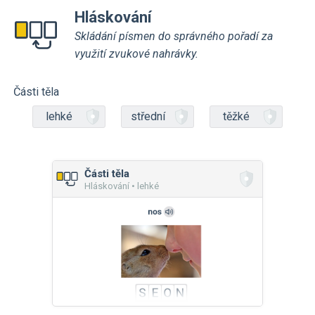
Hláskování
Skládání písmen do správného pořadí za
využití zvukové nahrávky.
Části těla
lehké
střední
těžké
Části těla
Hláskování • lehké