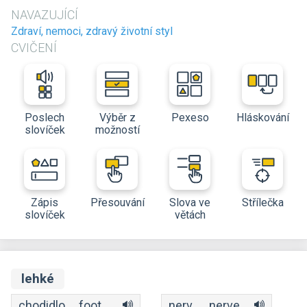
NAVAZUJÍCÍ
Zdraví, nemoci, zdravý životní styl
CVIČENÍ
Poslech
Výběr z
Pexeso
Hláskování
slovíček
možností
Zápis
Přesouvání
Slova ve
Střílečka
slovíček
větách
lehké
chodidlo
foot
nerv
nerve