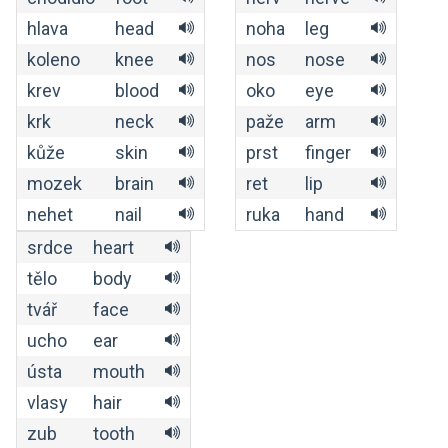
hlava
head
noha
leg
koleno
knee
nos
nose
krev
blood
oko
eye
krk
neck
paže
arm
kůže
skin
prst
finger
mozek
brain
ret
lip
nehet
nail
ruka
hand
srdce
heart
tělo
body
tvář
face
ucho
ear
ústa
mouth
vlasy
hair
zub
tooth