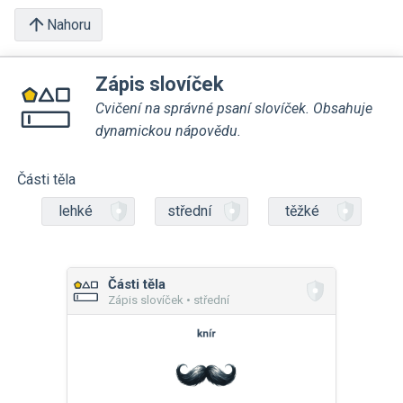
Nahoru
Zápis slovíček
Cvičení na správné psaní slovíček. Obsahuje
dynamickou nápovědu.
Části těla
lehké
střední
těžké
Části těla
Zápis slovíček • střední