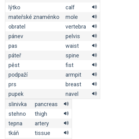
lýtko
calf
mateřské znaménko
mole
obratel
vertebra
pánev
pelvis
pas
waist
páteř
spine
pěst
fist
podpaží
armpit
prs
breast
pupek
navel
slinivka
pancreas
stehno
thigh
tepna
artery
tkáň
tissue