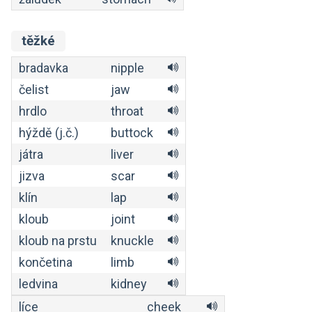
těžké
bradavka
nipple
čelist
jaw
hrdlo
throat
hýždě (j.č.)
buttock
játra
liver
jizva
scar
klín
lap
kloub
joint
kloub na prstu
knuckle
končetina
limb
ledvina
kidney
líce
cheek