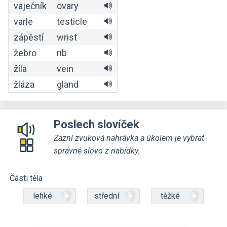
vaječník
ovary
varle
testicle
zápěstí
wrist
žebro
rib
žíla
vein
žláza
gland
Poslech slovíček
Zazní zvuková nahrávka a úkolem je vybrat
správné slovo z nabídky.
Části těla
lehké
střední
těžké