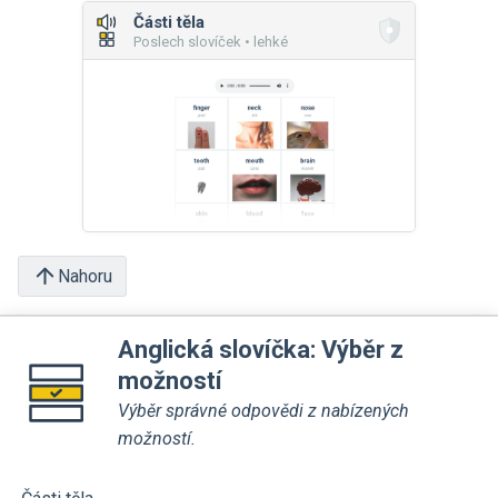
Části těla
Poslech slovíček • lehké
Nahoru
Anglická slovíčka: Výběr z
možností
Výběr správné odpovědi z nabízených
možností.