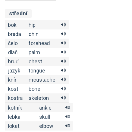
střední
bok
hip
brada
chin
čelo
forehead
dlaň
palm
hruď
chest
jazyk
tongue
knír
moustache
kost
bone
kostra
skeleton
kotník
ankle
lebka
skull
loket
elbow