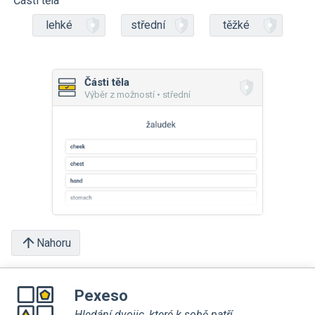
Části těla
lehké
střední
těžké
Části těla
Výběr z možností • střední
Nahoru
Pexeso
Hledání dvojic, které k sobě patří.