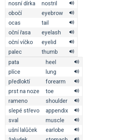
nosní dírka
nostril
obočí
eyebrow
ocas
tail
oční řasa
eyelash
oční víčko
eyelid
palec
thumb
pata
heel
plíce
lung
předloktí
forearm
prst na noze
toe
rameno
shoulder
slepé střevo
appendix
sval
muscle
ušní lalůček
earlobe
žaludek
stomach