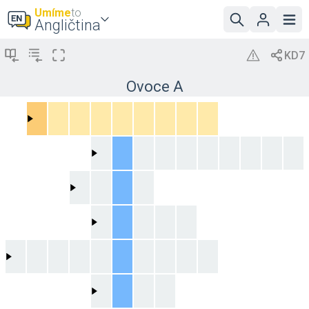
Umíme
to
Angličtina
Ovoce A