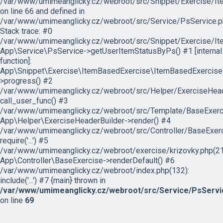
/var/www/umimeanglicky.cz/webroot/src/Snippet/Exercise/I
on line 66 and defined in
/var/www/umimeanglicky.cz/webroot/src/Service/PsService.p
Stack trace: #0
/var/www/umimeanglicky.cz/webroot/src/Snippet/Exercise/It
App\Service\PsService->getUserItemStatusByPs() #1 [internal
function]:
App\Snippet\Exercise\ItemBasedExercise\ItemBasedExercise
>progress() #2
/var/www/umimeanglicky.cz/webroot/src/Helper/ExerciseHeade
call_user_func() #3
/var/www/umimeanglicky.cz/webroot/src/Template/BaseExercis
App\Helper\ExerciseHeaderBuilder->render() #4
/var/www/umimeanglicky.cz/webroot/src/Controller/BaseExerc
require('...') #5
/var/www/umimeanglicky.cz/webroot/exercise/krizovky.php(21
App\Controller\BaseExercise->renderDefault() #6
/var/www/umimeanglicky.cz/webroot/index.php(132):
include('...') #7 {main} thrown in
/var/www/umimeanglicky.cz/webroot/src/Service/PsServi
on line
69