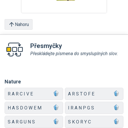
Nahoru
Přesmyčky
Přeskládejte písmena do smysluplných slov.
Nature
R A R C I V E
A R S T O F E
H A S D O W E M
I R A N P G S
S A R G U N S
S K O R Y C