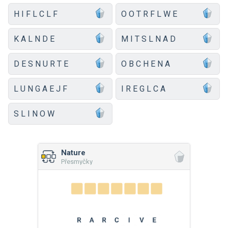
H I F L C L F
O O T R F L W E
K A L N D E
M I T S L N A D
D E S N U R T E
O B C H E N A
L U N G A E J F
I R E G L C A
S L I N O W
Nature
Přesmyčky