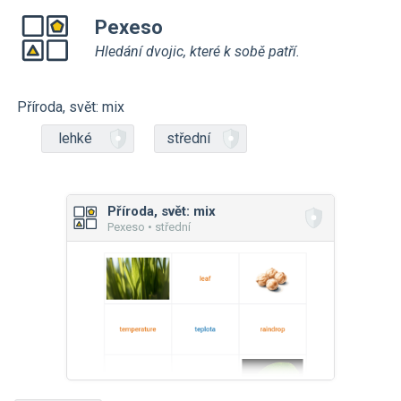
Pexeso
Hledání dvojic, které k sobě patří.
Příroda, svět: mix
lehké
střední
Příroda, svět: mix
Pexeso • střední