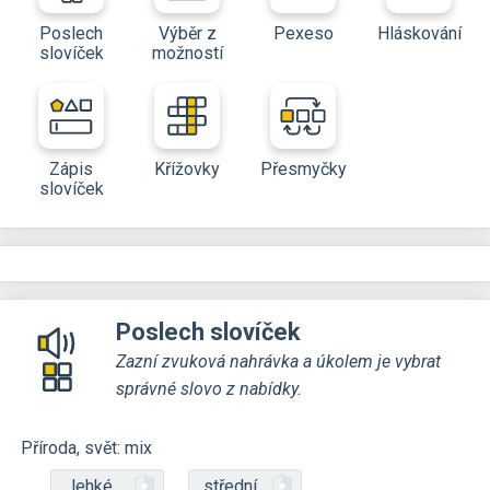
Poslech
Výběr z
Pexeso
Hláskování
slovíček
možností
Zápis
Křížovky
Přesmyčky
slovíček
Poslech slovíček
Zazní zvuková nahrávka a úkolem je vybrat
správné slovo z nabídky.
Příroda, svět: mix
lehké
střední