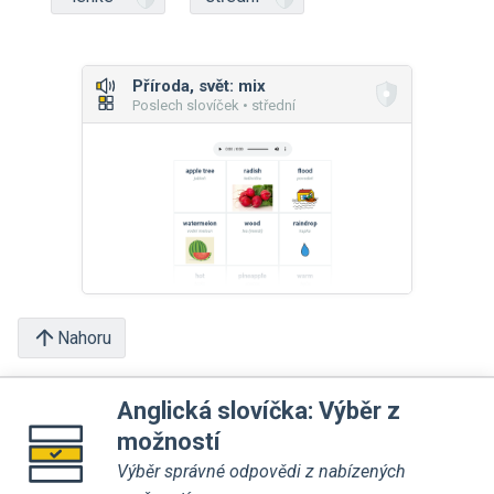
Příroda, svět: mix
Poslech slovíček • střední
Nahoru
Anglická slovíčka: Výběr z
možností
Výběr správné odpovědi z nabízených