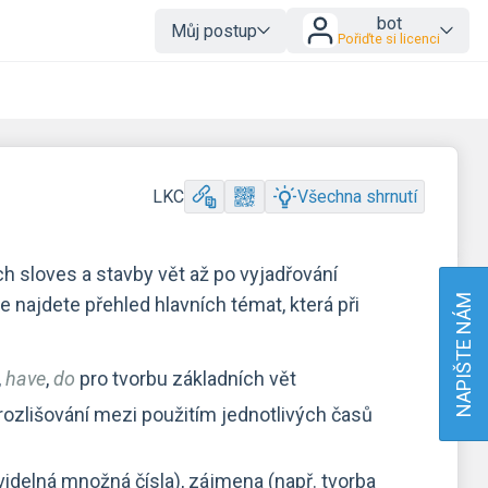
bot
Můj postup
Pořiďte si licenci
LKC
Všechna shrnutí
h sloves a stavby vět až po vyjadřování
NAPIŠTE NÁM
 najdete přehled hlavních témat, která při
,
have
,
do
pro tvorbu základních vět
rozlišování mezi použitím jednotlivých časů
idelná množná čísla), zájmena (např. tvorba