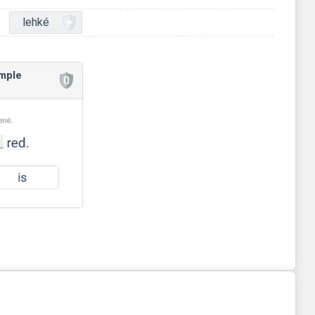
lehké
imple