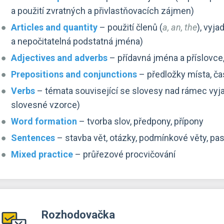
a použití zvratných a přivlastňovacích zájmen)
Articles and quantity
– použití členů (
a, an, the
), vyja
a nepočitatelná podstatná jména)
Adjectives and adverbs
– přídavná jména a příslovce, 
Prepositions and conjunctions
– předložky místa, ča
Verbs
– témata související se slovesy nad rámec vyjadř
slovesné vzorce)
Word formation
– tvorba slov, předpony, přípony
Sentences
– stavba vět, otázky, podmínkové věty, pas
Mixed practice
– průřezové procvičování
Rozhodovačka