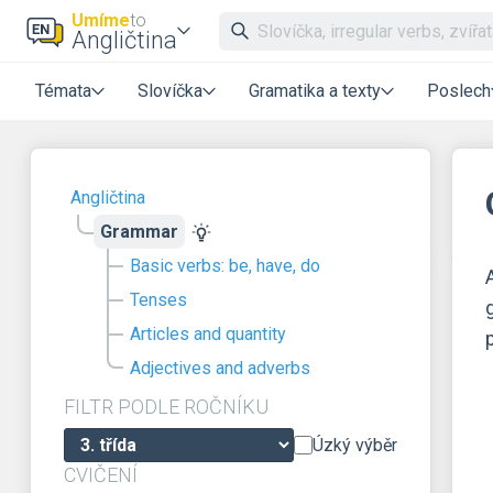
Umíme
to
Angličtina
Témata
Slovíčka
Gramatika a texty
Poslech
Angličtina
Grammar
Basic verbs: be, have, do
Tenses
Articles and quantity
Adjectives and adverbs
FILTR PODLE ROČNÍKU
Úzký výběr
CVIČENÍ