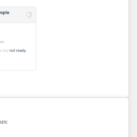
imple
ozic.