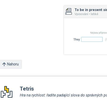
To be in present s
Vpisování • lehké
Nahoru
Tetris
Hra na rychlost: řadíte padající slova do správných p