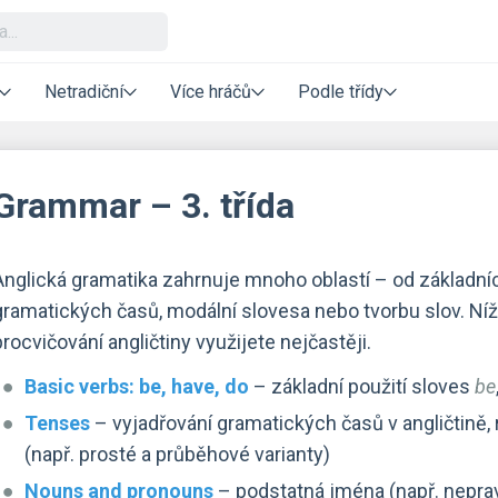
Netradiční
Více hráčů
Podle třídy
Grammar – 3. třída
Anglická gramatika zahrnuje mnoho oblastí – od základníc
gramatických časů, modální slovesa nebo tvorbu slov. Níže
procvičování angličtiny využijete nejčastěji.
Basic verbs: be, have, do
– základní použití sloves
be
Tenses
– vyjadřování gramatických časů v angličtině, 
(např. prosté a průběhové varianty)
Nouns and pronouns
– podstatná jména (např. neprav