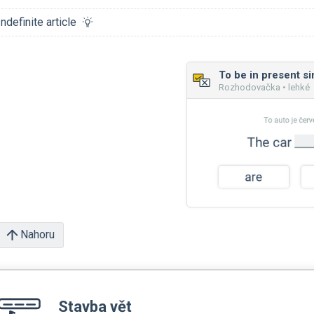
Indefinite article
To be in present s
Rozhodovačka • lehké
Nahoru
Stavba vět