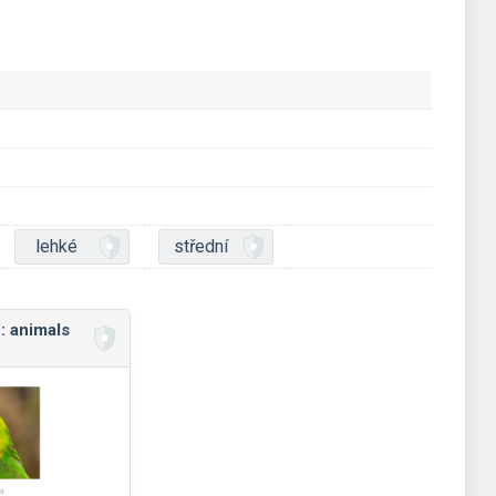
lehké
střední
: animals