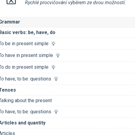
Rychlé procvičování výběrem ze dvou možností.
Grammar
Basic verbs: be, have, do
To be in present simple
To have in present simple
To do in present simple
To have, to be: questions
Tenses
Talking about the present
To have, to be: questions
Articles and quantity
Articles