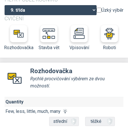
Úzký výběr
CVIČENÍ
Rozhodovačka
Stavba vět
Vpisování
Roboti
Rozhodovačka
Rychlé procvičování výběrem ze dvou
možností.
Quantity
Few, less, little, much, many
střední
těžké