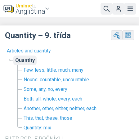
Umíme
to
Angličtina
Quantity – 9. třída
Articles and quantity
Quantity
Few, less, little, much, many
Nouns: countable, uncountable
Some, any, no, every
Both, all, whole, every, each
Another, other, either, neither, each
This, that, these, those
Quantity: mix
FILTR PODLE ROČNÍKU