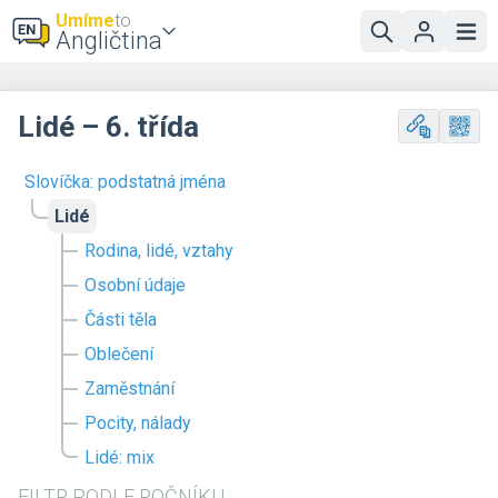
Umíme
to
Angličtina
Lidé – 6. třída
Slovíčka: podstatná jména
Lidé
Rodina, lidé, vztahy
Osobní údaje
Části těla
Oblečení
Zaměstnání
Pocity, nálady
Lidé: mix
FILTR PODLE ROČNÍKU