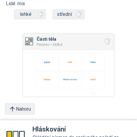
Lidé: mix
lehké
střední
Části těla
Pexeso • těžké
Nahoru
Hláskování