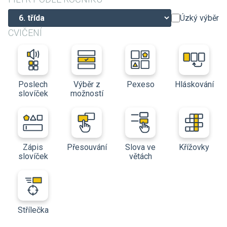
Úzký výběr
CVIČENÍ
Poslech
Výběr z
Pexeso
Hláskování
slovíček
možností
Zápis
Přesouvání
Slova ve
Křížovky
slovíček
větách
Střílečka