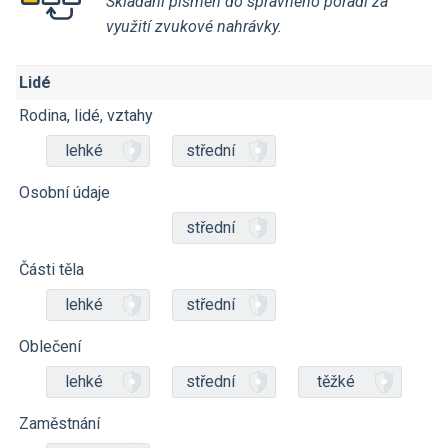
Skládání písmen do správného pořadí za
využití zvukové nahrávky.
Lidé
Rodina, lidé, vztahy
lehké
střední
Osobní údaje
střední
Části těla
lehké
střední
Oblečení
lehké
střední
těžké
Zaměstnání