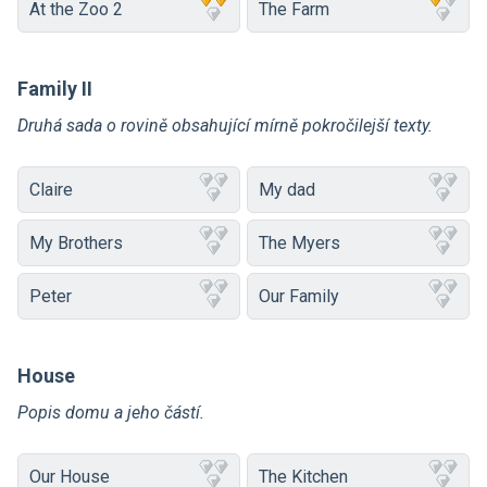
At the Zoo 2
The Farm
Family II
Druhá sada o rovině obsahující mírně pokročilejší texty.
Claire
My dad
My Brothers
The Myers
Peter
Our Family
House
Popis domu a jeho částí.
Our House
The Kitchen