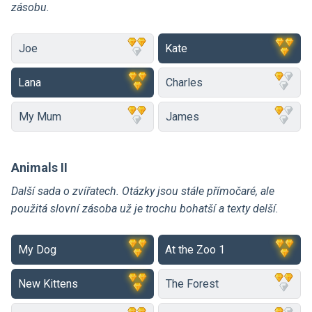
zásobu.
Joe
Kate
Lana
Charles
My Mum
James
Animals II
Další sada o zvířatech. Otázky jsou stále přímočaré, ale
použitá slovní zásoba už je trochu bohatší a texty delší.
My Dog
At the Zoo 1
New Kittens
The Forest