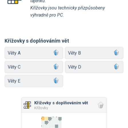
tajenku.
Křížovky jsou technicky přizpůsobeny
výhradně pro PC.
Křížovky s doplňováním vět
Věty A
Věty B
Věty C
Věty D
Věty E
Křížovky s doplňováním vět
Křížovky