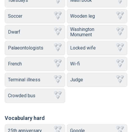
Tuesdays
Math book
Soccer
Wooden leg
Washington
Dwarf
Monument
Palaeontologists
Locked wife
French
Wi-fi
Terminal illness
Judge
Crowded bus
Vocabulary hard
25th anniversary
Google