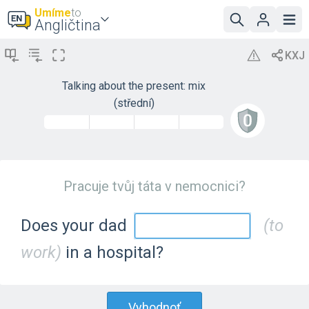
Umíme
to
Angličtina
Talking about the present: mix
(střední)
Pracuje tvůj táta v nemocnici?
Does your dad
(to
work)
in a hospital?
Vyhodnoť