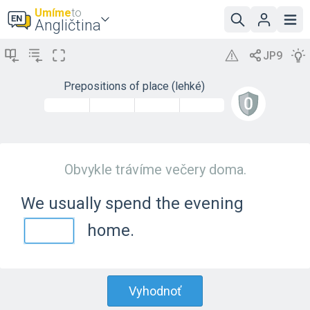
Umíme
to
Angličtina
Prepositions of place (lehké)
Obvykle trávíme večery doma.
We usually spend the evening
home.
Vyhodnoť