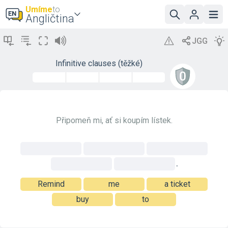
Umíme
to
Angličtina
Infinitive clauses (těžké)
Připomeň mi, ať si koupím lístek.
.
Remind
me
a ticket
buy
to